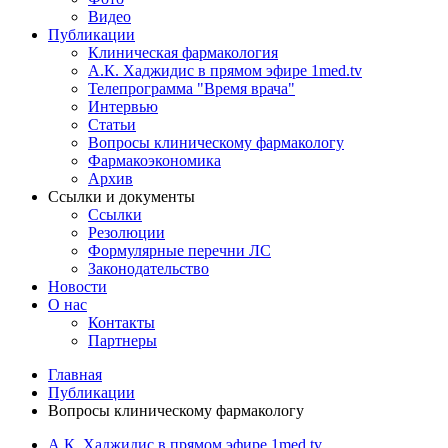
Видео
Публикации
Клиническая фармакология
А.К. Хаджидис в прямом эфире 1med.tv
Телепрограмма "Время врача"
Интервью
Статьи
Вопросы клиническому фармакологу
Фармакоэкономика
Архив
Ссылки и документы
Ссылки
Резолюции
Формулярные перечни ЛС
Законодательство
Новости
О нас
Контакты
Партнеры
Главная
Публикации
Вопросы клиническому фармакологу
А.К. Хаджидис в прямом эфире 1med.tv