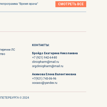
лепрограмма "Время врача"
СМОТРЕТЬ ВСЕ
КОНТАКТЫ:
перечни ЛС
Бройдо Екатерина Николаевна
ство
+7 (921) 942-64-80
clinicpharm@mail.ru
orgclinicpharm@mail.ru
Акимова Елена Валентиновна
+7(921) 743-06-96
oooasc@yandex.ru
ЕТЕРБУРГА © 2024