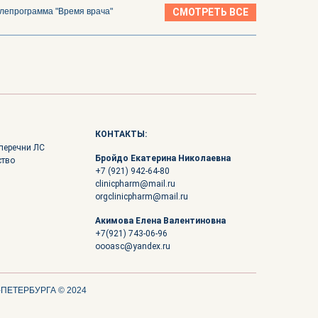
лепрограмма "Время врача"
СМОТРЕТЬ ВСЕ
КОНТАКТЫ:
перечни ЛС
Бройдо Екатерина Николаевна
ство
+7 (921) 942-64-80
clinicpharm@mail.ru
orgclinicpharm@mail.ru
Акимова Елена Валентиновна
+7(921) 743-06-96
oooasc@yandex.ru
ЕТЕРБУРГА © 2024