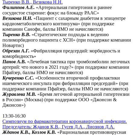
Тыренко В.В., Везикова Н.Н.
Филиппов А.Е.
«Артериальная гипертония и раннее
сосудистое старение: фокус на блокаду РААС»
Везикова Н.Н.
«Пациент с сахарным диабетом в эпицентре
кардиометаболического континуума» (при поддержке
компании Санофи, баллы НМО не начисляются)
Тыренко В.В.
«Стратегические подходы к ведению
полиморбидного пациента с ХСН» (при поддержке компании
Новартис)
Обрезан А.Г.
«Фибрилляция предсердий: морбидность и
коморбидность»
Панов А.В.
«Лечебная тактика при тромбоэмболии легочных
артерий: что нового в 2021 году?» (при поддержке компании
Пфайзер, баллы НМО не начисляются)
Кучеренко С.С.
«Особенности вторичной профилактики
ишемического инсульта при фибрилляции предсердий» (при
поддержке компании Пфайзер, баллы НМО не начисляются)
Журавлева М.В.
«Бремя легочной артериальной гипертензии
в России» (Москва) (при поддержке ООО «Джонсон &
Джонсон»)
перейти в Зал Монреаль
13:30-16:30
Симпозиум по фармакотерапии коронавирусной инфекции.
Председатель: Жданов К.В., Гусев Д.А., Лиознов Д.А.
Жданов К.В., Козлов К.В.
«Рациональная противовирусная