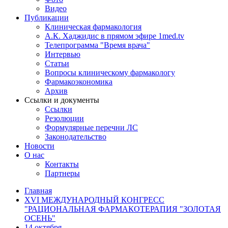
Видео
Публикации
Клиническая фармакология
А.К. Хаджидис в прямом эфире 1med.tv
Телепрограмма "Время врача"
Интервью
Статьи
Вопросы клиническому фармакологу
Фармакоэкономика
Архив
Ссылки и документы
Ссылки
Резолюции
Формулярные перечни ЛС
Законодательство
Новости
О нас
Контакты
Партнеры
Главная
XVI МЕЖДУНАРОДНЫЙ КОНГРЕСС
"РАЦИОНАЛЬНАЯ ФАРМАКОТЕРАПИЯ "ЗОЛОТАЯ
ОСЕНЬ"
14 октября