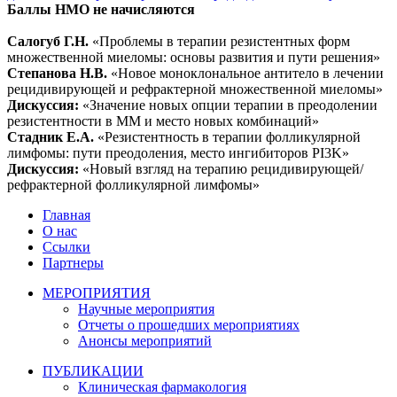
Баллы НМО не начисляются
Салогуб Г.Н.
«Проблемы в терапии резистентных форм
множественной миеломы: основы развития и пути решения»
Степанова Н.В.
«Новое моноклональное антитело в лечении
рецидивирующей и рефрактерной множественной миеломы»
Дискуссия:
«Значение новых опции терапии в преодолении
резистентности в ММ и место новых комбинаций»
Стадник Е.А.
«Резистентность в терапии фолликулярной
лимфомы: пути преодоления, место ингибиторов PI3K»
Дискуссия:
«Новый взгляд на терапию рецидивирующей/
рефрактерной фолликулярной лимфомы»
Главная
О нас
Ссылки
Партнеры
МЕРОПРИЯТИЯ
Научные мероприятия
Отчеты о прошедших мероприятиях
Анонсы мероприятий
ПУБЛИКАЦИИ
Клиническая фармакология