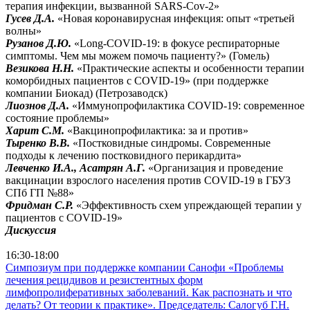
терапия инфекции, вызванной SARS-Cov-2»
Гусев Д.А.
«Новая коронавирусная инфекция: опыт «третьей
волны»
Рузанов Д.Ю.
«Long-COVID-19: в фокусе респираторные
симптомы. Чем мы можем помочь пациенту?» (Гомель)
Везикова Н.Н.
«Практические аспекты и особенности терапии
коморбидных пациентов с COVID-19» (при поддержке
компании Биокад) (Петрозаводск)
Лиознов Д.А.
«Иммунопрофилактика COVID-19: современное
состояние проблемы»
Харит С.М.
«Вакцинопрофилактика: за и против»
Тыренко В.В.
«Постковидные синдромы. Современные
подходы к лечению постковидного перикардита»
Левченко И.А., Асатрян А.Г.
«Организация и проведение
вакцинации взрослого населения против COVID-19 в ГБУЗ
СПб ГП №88»
Фридман С.Р.
«Эффективность схем упреждающей терапии у
пациентов с COVID-19»
Дискуссия
перейти в Зал Монреаль
16:30-18:00
Симпозиум при поддержке компании Санофи «Проблемы
лечения рецидивов и резистентных форм
лимфопролиферативных заболеваний. Как распознать и что
делать? От теории к практике». Председатель: Салогуб Г.Н.