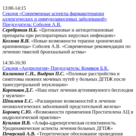
перейти в Зал Хельсинки
13:00-14:15
Секция «Современные аспекты фармакотерапии
аллергических и иммунозависимых заболеваний»
Председатель: Соболев А.В.
Серебряная Н.Б.
«Цитокиновые и антицитокиновые
препараты при респираторных вирусных инфекциях»
Козлова Я.И.
«Новые возможности терапии хронической
крапивницы» Соболев А.В. «Современные рекомендации по
лечению тяжелой бронхиальной астмы»
перейти в Зал Хельсинки
14:30-16:30
Секция «Андрология» Председатель: Комяков Б.К.
Калинина С.Н., Выдрин П.С.
«Половые расстройства и
симптомы нижних мочевых путей у больных ДГПЖ после
трансуретральной энуклеации»
Кореньков Д.Г.
«Наш опыт лечения аутоиммунного бесплодия
у мужчин»
Шпиленя Е.С.
«Расширение возможностей в лечении
неонкологических заболеваний предстательной железы»
Боровец С.Ю.
«Возможности применения Простатилена АЦ в
андрологической практике»
Кузьмин И.В.
«Альфа-адренергическая селективность.
Уродинамические аспекты лечения больных ДГПЖ»
Печерский А.В.
«Теоретическое обоснование проведения