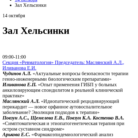
Зал Хельсинки
14 октября
Зал Хельсинки
перейти на страницу всех трансляций
перейти в Зал Хельсинки
09:00-11:00
Секция «Ревматология» Председатель: Маслянский А.Л.,
Иливанова Е.И.
Чудинов А.Л.
«Актуальные вопросы безопасности терапии
генно-инженерными биологическим препаратами»
Иливанова Е.П.
«Опыт применения ГИБП у больных
анкилозирующим спондилитом в реальной клинической
практике»
Маслянский А.Л.
«Идиопатический рецидивирующий
перикардит — новое орфанное аутовоспалительное
заболевание? Эволюция подходов к терапии»
Повзун А.С., Щемелева Е.В., Повзун К.А. Костенко В.А.
«Симптоматическая и этиопатогенетическая терапия при
остром суставном синдроме»
Арькова Е.С.
«Фармакоэпидемиологический анализ