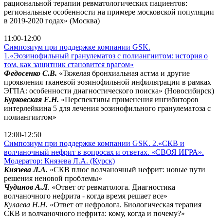
рациональной терапии ревматологических пациентов:
региональные особенности на примере московской популяции
в 2019-2020 годах» (Москва)
перейти в Зал Хельсинки
11:00-12:00
Симпозиум при поддержке компании GSK.
1.«Эозинофильный гранулематоз с полиангиитом: история о
том, как защитник становится врагом»
Федосенко С.В.
«Тяжелая бронхиальная астма и другие
проявления тканевой эозинофильной инфильтрации в рамках
ЭГПА: особенности диагностического поиска» (Новосибирск)
Бурковская Е.Н.
«Перспективы применения ингибиторов
интерлейкина 5 для лечения эозинофильного гранулематоза с
полиангиитом»
перейти в Зал Хельсинки
12:00-12:50
Симпозиум при поддержке компании GSK. 2.«СКВ и
волчаночный нефрит в вопросах и ответах. «СВОЯ ИГРА».
Модератор: Князева Л.А. (Курск)
Князева Л.А.
«СКВ плюс волчаночный нефрит: новые пути
решения неновой проблемы»
Чудинов А.Л
. «Ответ от ревматолога. Диагностика
волчаночного нефрита - когда время решает все»
Кулаева Н.Н.
«Ответ от нефролога. Биологическая терапия
СКВ и волчаночного нефрита: кому, когда и почему?»