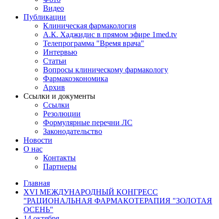
Видео
Публикации
Клиническая фармакология
А.К. Хаджидис в прямом эфире 1med.tv
Телепрограмма "Время врача"
Интервью
Статьи
Вопросы клиническому фармакологу
Фармакоэкономика
Архив
Ссылки и документы
Ссылки
Резолюции
Формулярные перечни ЛС
Законодательство
Новости
О нас
Контакты
Партнеры
Главная
XVI МЕЖДУНАРОДНЫЙ КОНГРЕСС
"РАЦИОНАЛЬНАЯ ФАРМАКОТЕРАПИЯ "ЗОЛОТАЯ
ОСЕНЬ"
14 октября