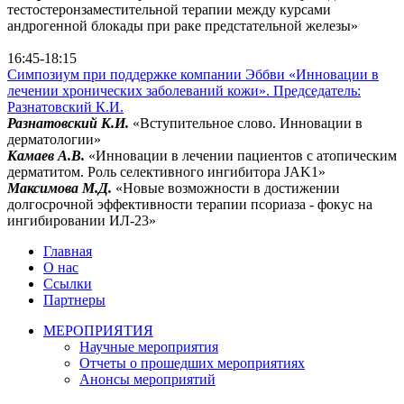
тестостеронзаместительной терапии между курсами
андрогенной блокады при раке предстательной железы»
перейти в Зал Хельсинки
16:45-18:15
Симпозиум при поддержке компании Эббви «Инновации в
лечении хронических заболеваний кожи». Председатель:
Разнатовский К.И.
Разнатовский К.И.
«Вступительное слово. Инновации в
дерматологии»
Камаев А.В.
«Инновации в лечении пациентов с атопическим
дерматитом. Роль селективного ингибитора JAK1»
Максимова М.Д.
«Новые возможности в достижении
долгосрочной эффективности терапии псориаза - фокус на
ингибировании ИЛ-23»
Главная
О нас
Ссылки
Партнеры
МЕРОПРИЯТИЯ
Научные мероприятия
Отчеты о прошедших мероприятиях
Анонсы мероприятий