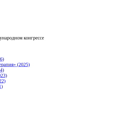
ународном конгрессе
6)
рапия» (2025)
4)
023)
22)
1)