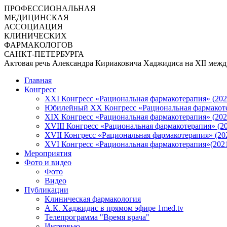
ПРОФЕССИОНАЛЬНАЯ
МЕДИЦИНСКАЯ
АССОЦИАЦИЯ
КЛИНИЧЕСКИХ
ФАРМАКОЛОГОВ
САНКТ-ПЕТЕРБУРГА
Актовая речь Александра Кириаковича Хаджидиса на XII межд
Главная
Конгресс
XXI Конгресс «Рациональная фармакотерапия» (202
Юбилейный XX Конгресс «Рациональная фармакоте
XIX Конгресс «Рациональная фармакотерапия» (202
XVIII Конгресс «Рациональная фармакотерапия» (2
XVII Конгресс «Рациональная фармакотерапия» (20
XVI Конгресс «Рациональная фармакотерапия»(202
Мероприятия
Фото и видео
Фото
Видео
Публикации
Клиническая фармакология
А.К. Хаджидис в прямом эфире 1med.tv
Телепрограмма "Время врача"
Интервью