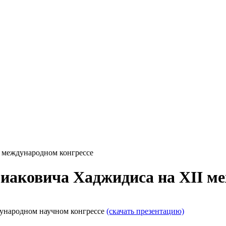
I международном конгрессе
иаковича Хаджидиса на XII м
дународном научном конгрессе
(скачать презентацию)